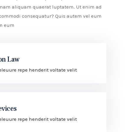
agnam aliquam quaerat luptatem. Ut enim ad
ea commodi consequatur? Quis autem vel eum
rem eum
on Law
leuure repe henderit voltate velit
evices
leuure repe henderit voltate velit